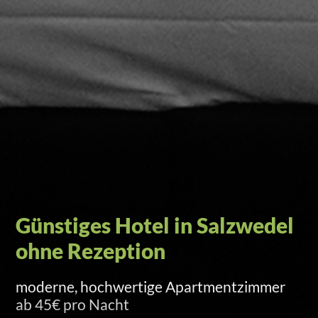
Self-Check-in per Türcode
Versand am Anreisetag um 15 Uhr per SMS
und E-Mail