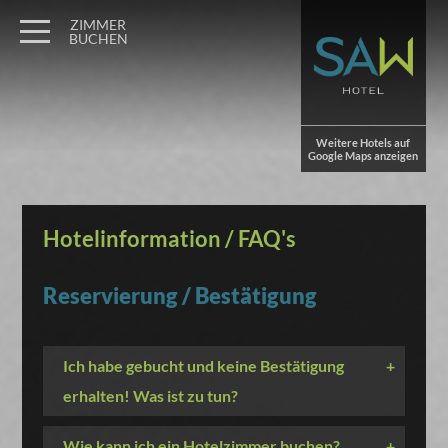
ZIMMER
BUCHEN
Weitere Hotels auf
Google Maps anzeigen
Hotelinformation / FAQ's
Reservierung / Bestätigung
Ich habe gebucht und keine Bestätigung
+
erhalten! Was ist zu tun?
Wie kann ich ein Hotelzimmer buchen?
+